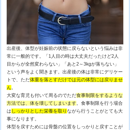
出産後、体型が妊娠前の状態に戻らないという悩みは非
常に一般的です。「1人目の時は大丈夫だったけど2人
目からが全然変わらない」「あと2～3kgが落ちない」
という声をよく聞きます。出産後の体は非常にデリケー
トで、ただ
体重を落とすだけでは元の体型には戻りませ
ん
。
大変な育児も付いて周るのでただ
食事制限をするような
方法では、体を壊してしまいます
。食事制限を行う場合
は
しっかりとした栄養を取り
ながら行うことがとても大
事になります。
体型を戻すためには骨盤の位置をしっかりと戻すことが